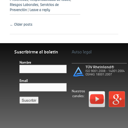
Riesgos Laborales
,
Servicios de
Prevención
|
Leave a reply
Post navigation
←
Older posts
Suscribirme al boletín
Aviso legal
Nombre
TÜV Rheinland®
ISO 9001:2008 - 14001:2004
OSHAS 18001:2007
Email
Nuestros
canales:
Español
Català