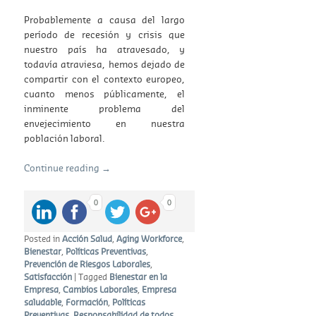
Probablemente a causa del largo
período de recesión y crisis que
nuestro país ha atravesado, y
todavía atraviesa, hemos dejado de
compartir con el contexto europeo,
cuanto menos públicamente, el
inminente problema del
envejecimiento en nuestra
población laboral.
Continue reading
→
0
0
Posted in
Acción Salud
,
Aging Workforce
,
Bienestar
,
Políticas Preventivas
,
Prevención de Riesgos Laborales
,
Satisfacción
|
Tagged
Bienestar en la
Empresa
,
Cambios Laborales
,
Empresa
saludable
,
Formación
,
Políticas
Preventivas
,
Responsabilidad de todos
,