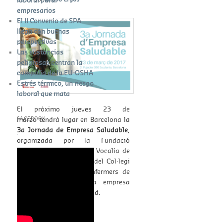
empresarios
El II Convenio de SPA
llega con buenas
perspectivas
Las sustancias
peligrosas centran la
campaña de la EU-OSHA
Estrés térmico, un riesgo
laboral que mata
El próximo jueves 23 de
marzo tendrá lugar en Barcelona la
FACEBOOK
3a Jornada de Empresa Saludable
,
W
or
organizada por la Fundació
dP
re
ss
bo
ok
in
g
Infermeria i Societat, la Vocalía de
Enfermería del Trabajo del Col·legi
Oficial d’Infermeres i Infermers de
Barcelona (COIB) y la empresa
Premap Seguridad y Salud.
Continue reading
→