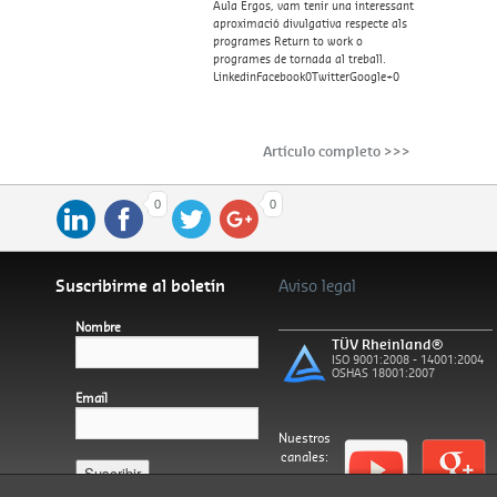
Aula Ergos, vam tenir una interessant
aproximació divulgativa respecte als
programes Return to work o
programes de tornada al treball.
LinkedinFacebook0TwitterGoogle+0
Artículo completo >>>
0
0
Suscribirme al boletín
Aviso legal
Nombre
TÜV Rheinland®
ISO 9001:2008 - 14001:2004
OSHAS 18001:2007
Email
Nuestros
canales:
Español