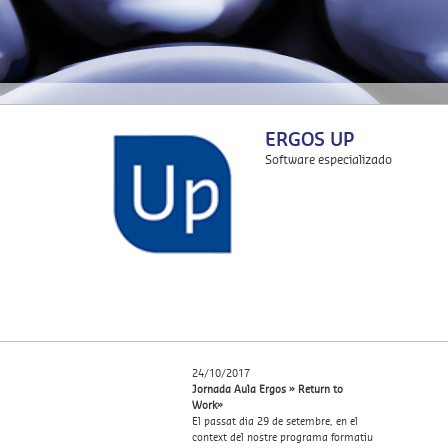
En Grupo Ergos trabajamos en el necesario impulso h
ERGOS UP
Software especializado
24/10/2017
Jornada Aula Ergos » Return to
Work»
Ahora puede afrontar la Coordinación de Actividades E
Las solucionmes ERP de Grupo Ergos, disponen de A
El passat dia 29 de setembre, en el
context del nostre programa formatiu