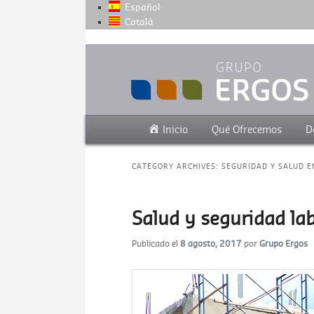
Español
Català
Grupo de empresas centradas en la sa
Grupo Ergos
Main menu
Skip to primary content
Skip to secondary content
Inicio
Qué Ofrecemos
D
CATEGORY ARCHIVES:
SEGURIDAD Y SALUD E
Salud y seguridad la
Publicado el
8 agosto, 2017
por
Grupo Ergos