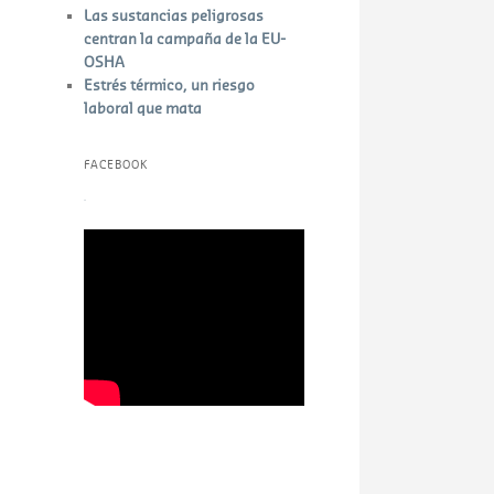
Las sustancias peligrosas
centran la campaña de la EU-
OSHA
Estrés térmico, un riesgo
laboral que mata
FACEBOOK
W
or
dP
re
ss
bo
ok
in
g