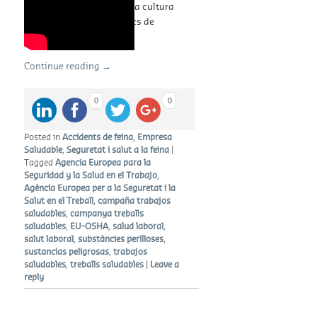
sensibilitzar i promoure la cultura
de la prevenció en els llocs de
treball.
Continue reading
→
0
0
Posted in
Accidents de feina
,
Empresa
Saludable
,
Seguretat i salut a la feina
|
Tagged
Agencia Europea para la
Seguridad y la Salud en el Trabajo
,
Agència Europea per a la Seguretat i la
Salut en el Treball
,
campaña trabajos
saludables
,
campanya treballs
saludables
,
EU-OSHA
,
salud laboral
,
salut laboral
,
substàncies perilloses
,
sustancias peligrosas
,
trabajos
saludables
,
treballs saludables
|
Leave a
reply