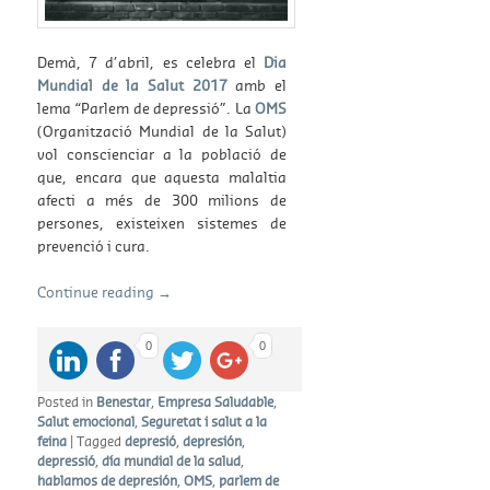
Demà, 7 d’abril, es celebra el
Dia
Mundial de la Salut 2017
amb el
lema “Parlem de depressió”. La
OMS
(Organització Mundial de la Salut)
vol conscienciar a la població de
que, encara que aquesta malaltia
afecti a més de 300 milions de
persones, existeixen sistemes de
prevenció i cura.
Continue reading
→
0
0
Posted in
Benestar
,
Empresa Saludable
,
Salut emocional
,
Seguretat i salut a la
feina
|
Tagged
depresió
,
depresión
,
depressió
,
día mundial de la salud
,
hablamos de depresión
,
OMS
,
parlem de