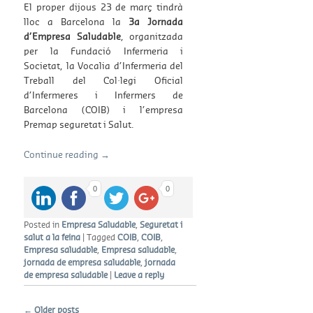
El proper dijous 23 de març tindrà
lloc a Barcelona la
3a Jornada
d’Empresa Saludable
, organitzada
per la Fundació Infermeria i
Societat, la Vocalia d’Infermeria del
Treball del Col·legi Oficial
d’Infermeres i Infermers de
Barcelona (COIB) i l’empresa
Premap seguretat i Salut.
Continue reading
→
0
0
Posted in
Empresa Saludable
,
Seguretat i
salut a la feina
|
Tagged
COIB
,
COIB
,
Empresa saludable
,
Empresa saludable
,
jornada de empresa saludable
,
jornada
de empresa saludable
|
Leave a reply
Post navigation
←
Older posts