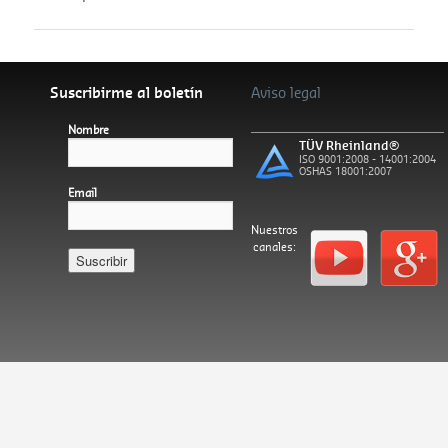
Suscribirme al boletín
Aviso legal
Nombre
TÜV Rheinland®
ISO 9001:2008 - 14001:2004
OSHAS 18001:2007
Email
Nuestros
canales:
Español
Català