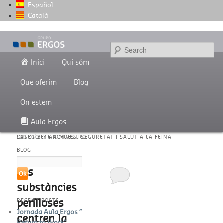
Español
Català
Grupo de empresas centradas en la salud, seguridad y bienestar en el
trabajo.
Se
Main menu
Skip to primary content
Skip to secondary content
Inici
Qui sóm
Grupo Ergos
Que oferim
Blog
On estem
Aula Ergos
CATEGORY ARCHIVES:
SUSCRÍBETE A NUESTRO
SEGURETAT I SALUT A LA FEINA
BLOG
Les
substàncies
perilloses
RECENT POSTS
Jornada Aula Ergos ”
centren la
Return to Work”