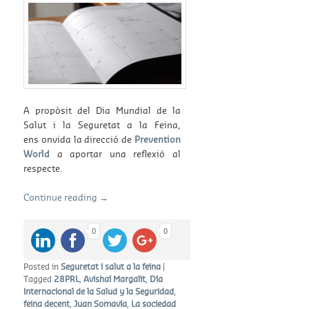
A propòsit del Dia Mundial de la
Salut i la Seguretat a la Feina,
ens onvida la direcció de
Prevention
World
a aportar una reflexió al
respecte.
Continue reading
→
0
0
Posted in
Seguretat i salut a la feina
|
Tagged
28PRL
,
Avishaí Margalit
,
Día
Internacional de la Salud y la Seguridad
,
feina decent
,
Juan Somavía
,
La sociedad