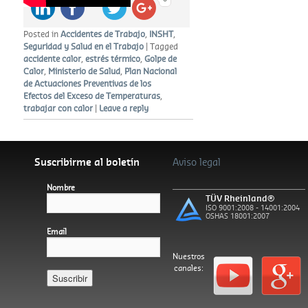
Posted in
Accidentes de Trabajo
,
INSHT
,
Seguridad y Salud en el Trabajo
|
Tagged
accidente calor
,
estrés térmico
,
Golpe de
Calor
,
Ministerio de Salud
,
Plan Nacional
de Actuaciones Preventivas de los
Efectos del Exceso de Temperaturas
,
trabajar con calor
|
Leave a reply
Suscribirme al boletín
Aviso legal
Nombre
TÜV Rheinland®
ISO 9001:2008 - 14001:2004
OSHAS 18001:2007
Email
Nuestros
canales:
Español
Català