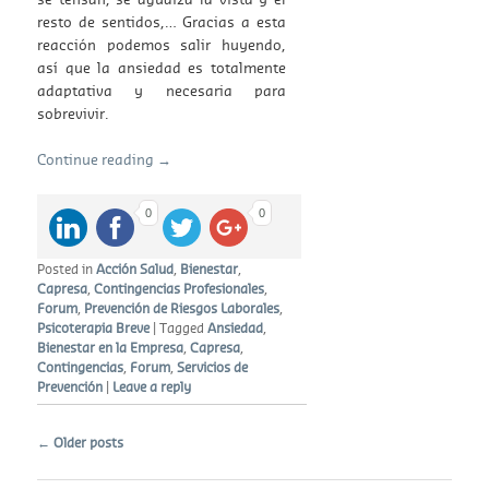
resto de sentidos,… Gracias a esta
reacción podemos salir huyendo,
así que la ansiedad es totalmente
adaptativa y necesaria para
sobrevivir.
Continue reading
→
0
0
Posted in
Acción Salud
,
Bienestar
,
Capresa
,
Contingencias Profesionales
,
Forum
,
Prevención de Riesgos Laborales
,
Psicoterapia Breve
|
Tagged
Ansiedad
,
Bienestar en la Empresa
,
Capresa
,
Contingencias
,
Forum
,
Servicios de
Prevención
|
Leave a reply
Post navigation
←
Older posts