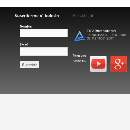
Suscribirme al boletín
Aviso legal
Nombre
TÜV Rheinland®
ISO 9001:2008 - 14001:2004
OSHAS 18001:2007
Email
Nuestros
canales:
Español
Català