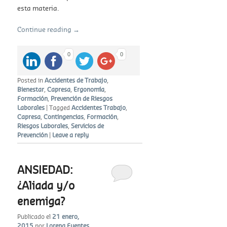
esta materia.
Continue reading
→
0
0
Posted in
Accidentes de Trabajo
,
Bienestar
,
Capresa
,
Ergonomía
,
Formación
,
Prevención de Riesgos
Laborales
|
Tagged
Accidentes Trabajo
,
Capresa
,
Contingencias
,
Formación
,
Riesgos Laborales
,
Servicios de
Prevención
|
Leave a reply
ANSIEDAD:
¿Aliada y/o
enemiga?
Publicado el
21 enero,
2015
por
Lorena Fuentes