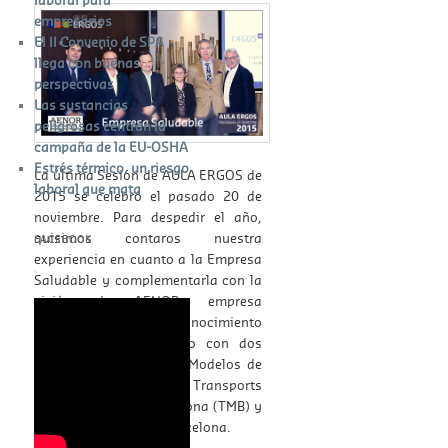
empresarios
El II Convenio de SPA
llega con buenas
perspectivas
Las sustancias
peligrosas centran la
campaña de la EU-OSHA
Estrés térmico, un riesgo
La última Sesión de AULA ERGOS de
laboral que mata
2015 se celebró el pasado 20 de
noviembre. Para despedir el año,
quisimos contaros nuestra
FACEBOOK
experiencia en cuanto a la Empresa
W
Saludable y complementarla con la
or
dP
re
ss
bo
ok
in
visión de AENOR, empresa
g
certificadora de reconocimiento
internacional, así como con dos
experiencias reales de Modelos de
Empresas Saludables, Transports
Metropolitans de Barcelona (TMB) y
el Port Autònomo de Barcelona.