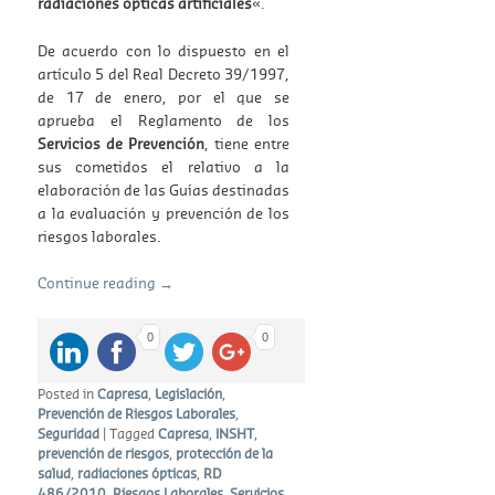
radiaciones ópticas artificiales
«.
De acuerdo con lo dispuesto en el
artículo 5 del Real Decreto 39/1997,
de 17 de enero, por el que se
aprueba el Reglamento de los
Servicios de Prevención
, tiene entre
sus cometidos el relativo a la
elaboración de las Guías destinadas
a la evaluación y prevención de los
riesgos laborales.
Continue reading
→
0
0
Posted in
Capresa
,
Legislación
,
Prevención de Riesgos Laborales
,
Seguridad
|
Tagged
Capresa
,
INSHT
,
prevención de riesgos
,
protección de la
salud
,
radiaciones ópticas
,
RD
486/2010
,
Riesgos Laborales
,
Servicios