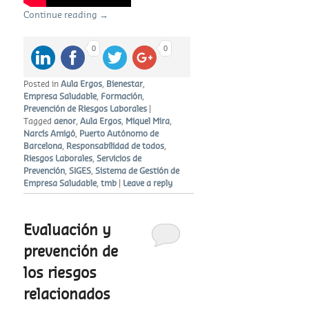
Continue reading
→
0
0
Posted in
Aula Ergos
,
Bienestar
,
Empresa Saludable
,
Formación
,
Prevención de Riesgos Laborales
|
Tagged
aenor
,
Aula Ergos
,
Miquel Mira
,
Narcís Amigó
,
Puerto Autónomo de
Barcelona
,
Responsabilidad de todos
,
Riesgos Laborales
,
Servicios de
Prevención
,
SIGES
,
Sistema de Gestión de
Empresa Saludable
,
tmb
|
Leave a reply
Evaluación y
prevención de
los riesgos
relacionados