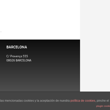
BARCELONA
C/ Provença 555
08026 BARCELONA
e las mencionadas cookies y la aceptación de nuestra
política de cookies
, pinche el
plugin cook