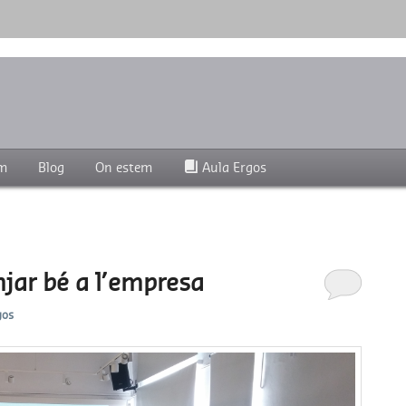
lud, seguridad y bienestar en el trabajo.
im
Blog
On estem
Aula Ergos
jar bé a l’empresa
gos