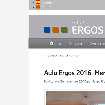
Español
Català
Grupo de empresas centradas en la sa
Grupo Ergos
Main menu
Skip to primary content
Skip to secondary content
Inici
Qui sóm
Que ofer
TAG ARCHIVES:
SERUNION
Aula Ergos 2016: Men
Publicado el
24 novembre, 2016
por
Grupo Er