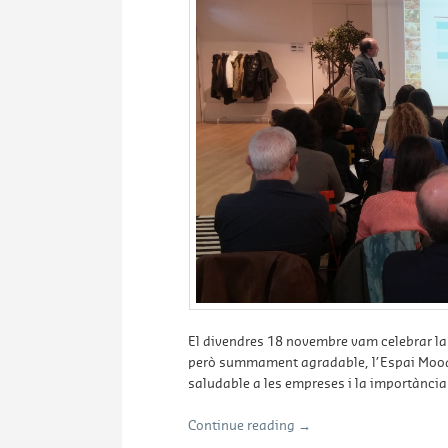
El divendres 18 novembre vam celebrar la 
però summament agradable, l’Espai Mood,
saludable a les empreses i la importància 
Continue reading
→