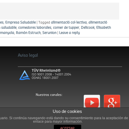
es
,
Empresa Saludable
|
Tagged
alimentació col·lectiva
,
alimentació
 saludable
,
comedores laborales
,
comer de tupper
,
Delicook
,
Elisabeth
rmanyola
,
Ramón Estruch
,
Serunion
|
Leave a reply
Aviso legal
TÜV Rheinland®
ISO 9001:2008 - 14001:2004
OSHAS 18001:2007
Nuestros canales:
Uso de cookies
usuario. Si continúa navegando está dando su consentimiento para la aceptación d
enlace para mayor información.
ACEPTAR