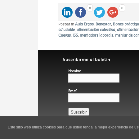
0
0
Posted in
Aula Ergos
,
Benestar
,
Bones pràctiqu
saludable
,
alimentación colectiva
,
alimentación
Cuevas
,
ISS
,
menjadors laborals
,
menjar de ca
Suscribirme al boletín
Nombre
Email
Español
Català
Este sitio web utiliza cookies para que usted tenga la mejor experiencia de 