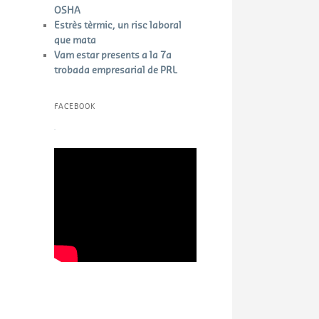
OSHA
Estrès tèrmic, un risc laboral
que mata
Vam estar presents a la 7a
trobada empresarial de PRL
FACEBOOK
W
or
dP
re
ss
bo
ok
in
g