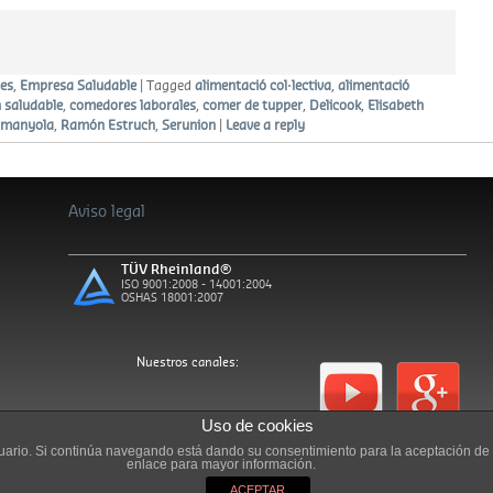
es
,
Empresa Saludable
|
Tagged
alimentació col·lectiva
,
alimentació
 saludable
,
comedores laborales
,
comer de tupper
,
Delicook
,
Elisabeth
rmanyola
,
Ramón Estruch
,
Serunion
|
Leave a reply
Aviso legal
TÜV Rheinland®
ISO 9001:2008 - 14001:2004
OSHAS 18001:2007
Nuestros canales:
Uso de cookies
usuario. Si continúa navegando está dando su consentimiento para la aceptación d
enlace para mayor información.
ACEPTAR