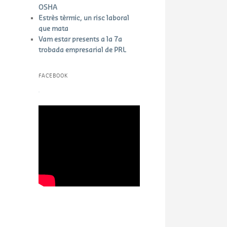
OSHA
Estrès tèrmic, un risc laboral
que mata
Vam estar presents a la 7a
trobada empresarial de PRL
FACEBOOK
W
or
dP
re
ss
bo
ok
in
g