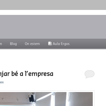
lud, seguridad y bienestar en el trabajo.
im
Blog
On estem
Aula Ergos
jar bé a l’empresa
gos