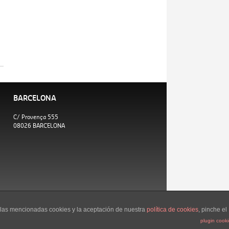
BARCELONA
C/ Provença 555
08026 BARCELONA
e las mencionadas cookies y la aceptación de nuestra
política de cookies
, pinche el
plugin cook