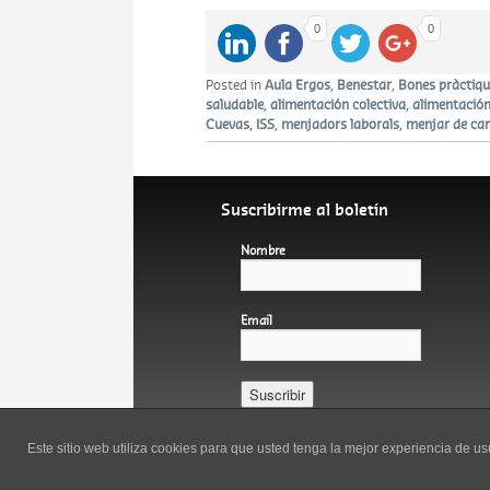
0
0
Posted in
Aula Ergos
,
Benestar
,
Bones pràctiqu
saludable
,
alimentación colectiva
,
alimentación
Cuevas
,
ISS
,
menjadors laborals
,
menjar de ca
Suscribirme al boletín
Nombre
Email
Español
Català
Este sitio web utiliza cookies para que usted tenga la mejor experiencia de 