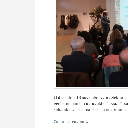
El divendres 18 novembre vam celebrar la 
però summament agradable, l’Espai Mood,
saludable a les empreses i la importància 
Continue reading
→