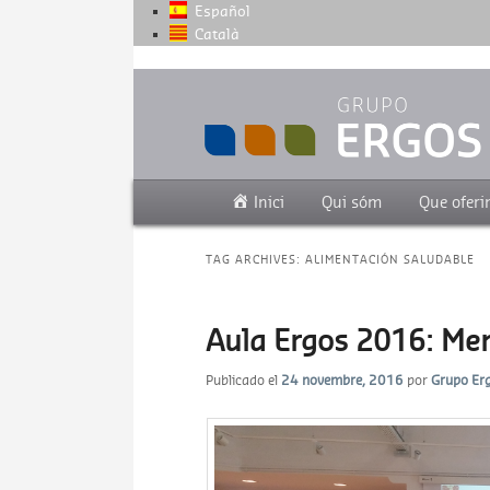
Español
Català
Grupo de empresas centradas en la sa
Grupo Ergos
Main menu
Skip to primary content
Skip to secondary content
Inici
Qui sóm
Que ofer
TAG ARCHIVES:
ALIMENTACIÓN SALUDABLE
Aula Ergos 2016: Men
Publicado el
24 novembre, 2016
por
Grupo Er