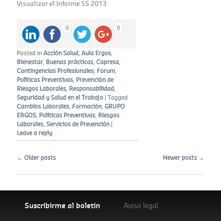
Visualizar el Informe SS 2013
0
0
Posted in
Acción Salud
,
Aula Ergos
,
Bienestar
,
Buenas prácticas
,
Capresa
,
Contingencias Profesionales
,
Forum
,
Políticas Preventivas
,
Prevención de
Riesgos Laborales
,
Responsabilidad
,
Seguridad y Salud en el Trabajo
|
Tagged
Cambios Laborales
,
Formación
,
GRUPO
ERGOS
,
Políticas Preventivas
,
Riesgos
Laborales
,
Servicios de Prevención
|
Leave a reply
Post navigation
←
Older posts
Newer posts
→
Suscribirme al boletín
Aviso legal