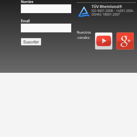
Nombre
TÜV Rheinland®
ISO 9001:2008 - 14001:2004
OSHAS 18001:2007
Email
Nuestros
canales:
Español
Català