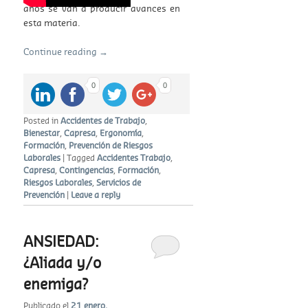
años se van a producir avances en
esta materia.
Continue reading
→
0
0
Posted in
Accidentes de Trabajo
,
Bienestar
,
Capresa
,
Ergonomía
,
Formación
,
Prevención de Riesgos
Laborales
|
Tagged
Accidentes Trabajo
,
Capresa
,
Contingencias
,
Formación
,
Riesgos Laborales
,
Servicios de
Prevención
|
Leave a reply
ANSIEDAD:
¿Aliada y/o
enemiga?
Publicado el
21 enero,