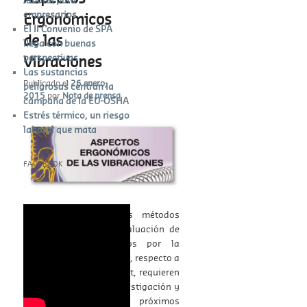
empresarios
Ergonómicos
El II Convenio de SPA
de las
llega con buenas
perspectivas
Vibraciones
Las sustancias
Publicado el
26 enero,
peligrosas centran la
2015
por
Nota de prensa
campaña de la EU-OSHA
Estrés térmico, un riesgo
laboral que mata
FACEBOOK
W
or
dP
re
ss
bo
ok
in
g
En la actualidad, los métodos
disponibles para la evaluación de
los riesgos producidos por la
exposición a vibraciones, respecto a
las molestias y el confort, requieren
todavía estudios de investigación y
previsiblemente en los próximos