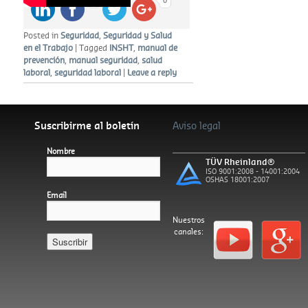
Posted in
Seguridad
,
Seguridad y Salud
en el Trabajo
|
Tagged
INSHT
,
manual de
prevención
,
manual seguridad
,
salud
laboral
,
seguridad laboral
|
Leave a reply
Suscribirme al boletín
Aviso legal
Nombre
TÜV Rheinland®
ISO 9001:2008 - 14001:2004
OSHAS 18001:2007
Email
Nuestros
canales:
Español
Català