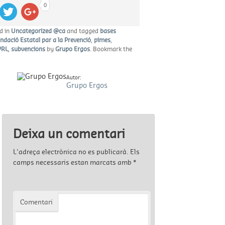
0
d in
Uncategorized @ca
and tagged
bases
ndació Estatal par a la Prevenció
,
pimes
,
PRL
,
subvencions
by
Grupo Ergos
. Bookmark the
Autor:
Grupo Ergos
Deixa un comentari
L'adreça electrònica no es publicarà.
Els
camps necessaris estan marcats amb
*
Comentari