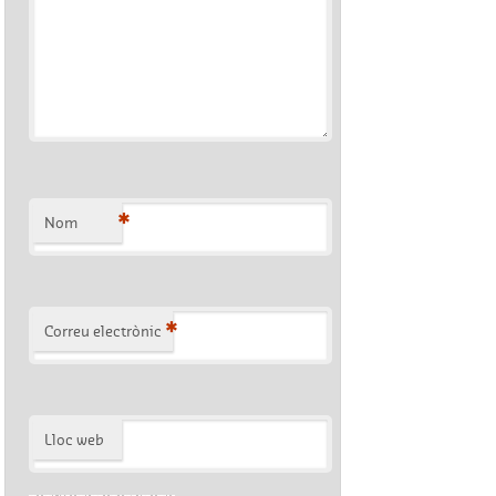
*
Nom
*
Correu electrònic
Lloc web