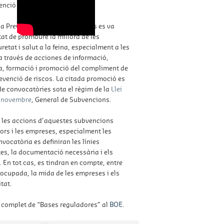
venció de Riscos Laborals.
la Prevenció de Riscos Laborals es va
tat de promoure la millora de les
etat i salut a la feina, especialment a les
a través de acciones de informació,
a, formació i promoció del compliment de
evenció de riscos. La citada promoció es
de convocatòries sota el règim de la
Llei
e novembre
, General de Subvencions.
e les accions d’aquestes subvencions
dors i les empreses, especialment les
nvocatòria es definiran les línies
es, la documentació necessària i els
. En tot cas, es tindran en compte, entre
ó ocupada, la mida de les empreses i els
itat.
t complet de “Bases reguladores” al
BOE
.