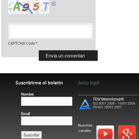
CAPTCHA Code
*
Suscribirme al boletín
Aviso legal
Nombre
TÜV Rheinland®
ISO 9001:2008 - 14001:2004
OSHAS 18001:2007
Email
Nuestros
canales:
Español