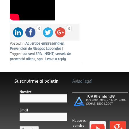
es trobava des de 2012.
Continue reading
→
0
0
Posted in
Acuerdos empresariales
,
Prevención de Riesgos Laborales
|
Tagged
conveni SPA
,
INSHT
,
serveis de
prevenció aliens
,
spa
|
Leave a reply
Suscribirme al boletín
Aviso legal
Nombre
TÜV Rheinland®
ISO 9001:2008 - 14001:2004
OSHAS 18001:2007
Email
Nuestros
canales: